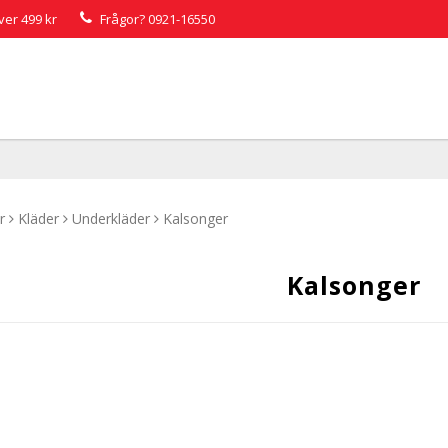
över 499 kr
Frågor?
0921-16550
r
Kläder
Underkläder
Kalsonger
Kalsonger