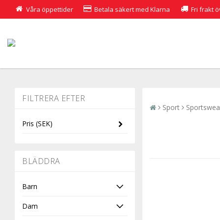
Våra öppettider
Betala säkert med Klarna
Fri frakt 
Sport
Sportswea
Pris
(SEK)
-
BLÄDDRA
Barn
Dam